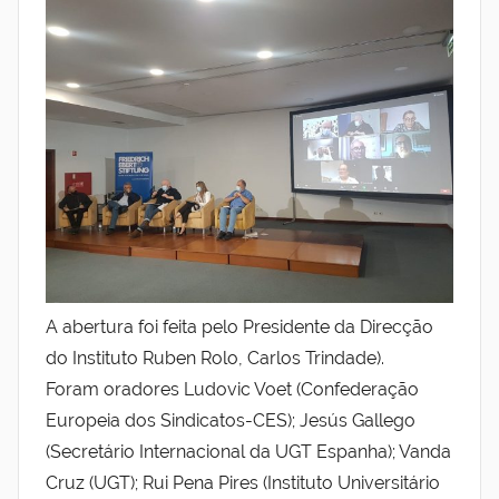
t
i
t
u
t
o
R
u
b
e
n
A abertura foi feita pelo Presidente da Direcção
R
do Instituto Ruben Rolo, Carlos Trindade).
o
Foram oradores Ludovic Voet (Confederação
l
Europeia dos Sindicatos-CES); Jesús Gallego
o
(Secretário Internacional da UGT Espanha); Vanda
Cruz (UGT); Rui Pena Pires (Instituto Universitário