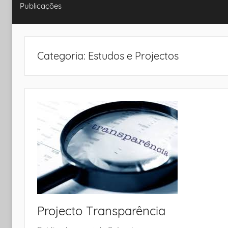
Rolo
Publicações
uma
mudança
negociada
Categoria:
Estudos e Projectos
Projecto Transparência