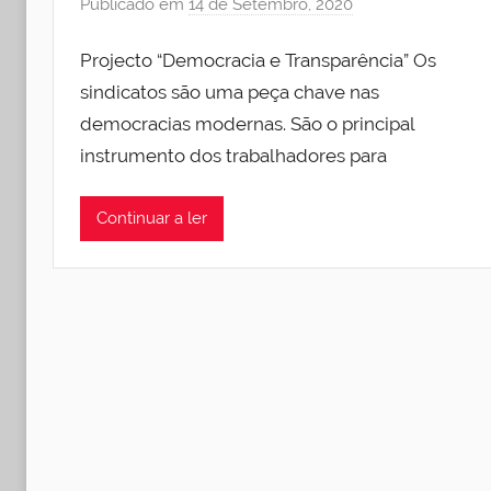
Publicado em
14 de Setembro, 2020
p
o
Projecto “Democracia e Transparência” Os
r
I
sindicatos são uma peça chave nas
n
democracias modernas. São o principal
s
instrumento dos trabalhadores para
t
i
Continuar a ler
t
u
t
o
R
u
b
e
n
R