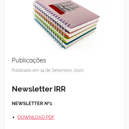
Publicações
Publicado em
14 de Setembro, 2020
p
o
r
Newsletter IRR
I
n
NEWSLETTER Nº1
s
t
DOWNLOAD PDF
i