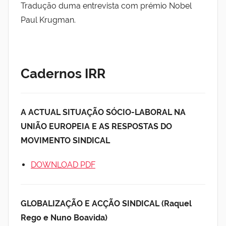
t
Tradução duma entrevista com prémio Nobel
u
Paul Krugman.
t
o
R
u
Cadernos IRR
b
e
n
A ACTUAL SITUAÇÃO SÓCIO-LABORAL NA
R
UNIÃO EUROPEIA E AS RESPOSTAS DO
o
MOVIMENTO SINDICAL
l
o
DOWNLOAD PDF
GLOBALIZAÇÃO E ACÇÃO SINDICAL (Raquel
Rego e Nuno Boavida)