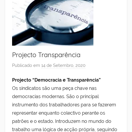
Projecto Transparência
Publicado em
14 de Setembro, 2020
p
o
Projecto “Democracia e Transparência”
r
Os sindicatos são uma peça chave nas
I
n
democracias modernas. São o principal
s
instrumento dos trabalhadores para se fazerem
t
representar enquanto colectivo perante os
i
patrões e o estado. Introduzem no mundo do
t
trabalho uma lógica de acção própria, seguindo