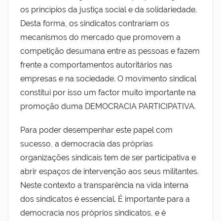
u
os princípios da justiça social e da solidariedade.
t
Desta forma, os sindicatos contrariam os
o
mecanismos do mercado que promovem a
R
competição desumana entre as pessoas e fazem
u
frente a comportamentos autoritários nas
b
empresas e na sociedade. O movimento sindical
e
constitui por isso um factor muito importante na
n
promoção duma DEMOCRACIA PARTICIPATIVA.
R
o
Para poder desempenhar este papel com
l
sucesso, a democracia das próprias
o
organizações sindicais tem de ser participativa e
abrir espaços de intervenção aos seus militantes.
Neste contexto a transparência na vida interna
dos sindicatos é essencial. É importante para a
democracia nos próprios sindicatos, e é