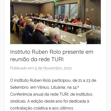
Instituto Ruben Rolo presente em
reunião da rede TURI
Publicado em
9 de Novembro, 2022
p
o
O Instituto Ruben Rolo participou, de 21 a 23 de
r
Setembro, em Vilnius, Lituânia, na 14.ª
I
n
Conferência anual da rede TURI, de institutos
s
sindicais. A edição deste ano foi dedicada à
t
contratação coletiva e aos últimos