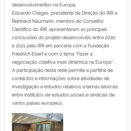
i
desenvolvimentos na Europa.
t
Eduardo Chagas, presidente da Direção do IRR e
u
Reinhard Naumann, membro do Conselho
t
Científico do IRR, apresentaram as principais
o
conclusões do projeto desenvolvido entre 2020
R
e 2021 pelo IRR em parceria com a Fundação
u
Friedrich Ebert e com o tema “Fazer a
b
negociação coletiva mais dinâmica na Europa”.
e
A participação nesta rede permite a partilha de
n
contactos e informações sobre atividades de
R
o
investigação e estudos relativos a temas laborais
l
entre institutos de estudos sociais e sindicais de
o
vários países europeus.