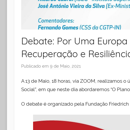
Debate: Por Uma Europa S
Recuperação e Resiliênci
Publicado em
9 de Maio, 2021
p
o
A 13 de Maio, 18 horas, via ZOOM, realizamos o
r
I
Social”, em que neste dia abordaremos “O Plano 
n
O debate é organizado pela Fundação Friedrich E
s
t
i
t