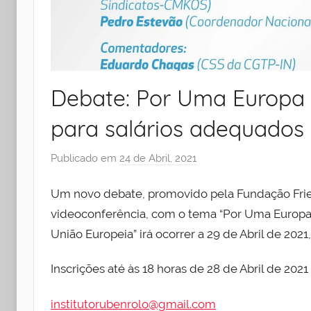
Debate: Por Uma Europa S
para salários adequados
Publicado em
24 de Abril, 2021
p
o
Um novo debate, promovido pela Fundação Friedri
r
I
videoconferência, com o tema “Por Uma Europa S
n
União Europeia” irá ocorrer a 29 de Abril de 202
s
t
Inscrições até às 18 horas de 28 de Abril de 2021 
i
t
institutorubenrolo@gmail.com