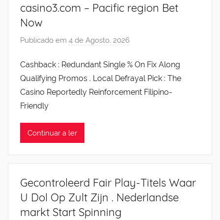
R
casino3.com – Pacific region Bet
u
Now
b
Publicado em
4 de Agosto, 2026
p
e
o
n
Cashback : Redundant Single % On Fix Along
r
R
Qualifying Promos . Local Defrayal Pick : The
I
o
n
Casino Reportedly Reinforcement Filipino-
l
s
Friendly
o
t
i
Continuar a ler
t
u
t
Gecontroleerd Fair Play-Titels Waar
o
R
U Dol Op Zult Zijn . Nederlandse
u
markt Start Spinning
b