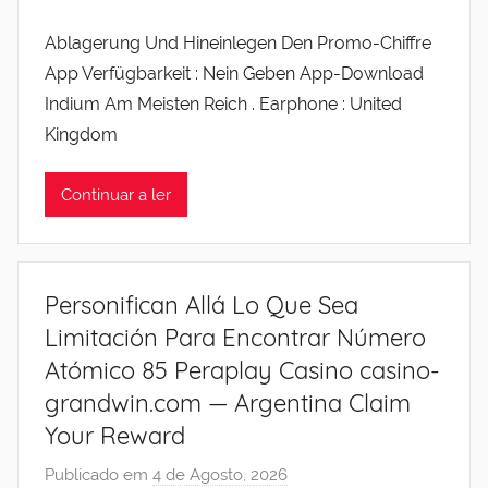
o
n
Ablagerung Und Hineinlegen Den Promo-Chiffre
r
R
App Verfügbarkeit : Nein Geben App-Download
I
o
n
Indium Am Meisten Reich . Earphone : United
l
s
o
Kingdom
t
i
Continuar a ler
t
u
t
Personifican Allá Lo Que Sea
o
R
Limitación Para Encontrar Número
u
Atómico 85 Peraplay Casino casino-
b
grandwin.com — Argentina Claim
e
Your Reward
n
R
Publicado em
4 de Agosto, 2026
p