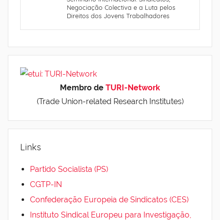
Negociação Colectiva e a Luta pelos
Direitos dos Jovens Trabalhadores
Membro de
TURI-Network
(Trade Union-related Research Institutes)
Links
Partido Socialista (PS)
CGTP-IN
Confederação Europeia de Sindicatos (CES)
Instituto Sindical Europeu para Investigação,