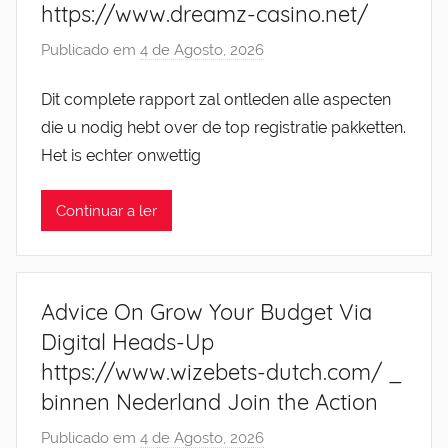
https://www.dreamz-casino.net/
e
Publicado em
4 de Agosto, 2026
n
p
R
o
Dit complete rapport zal ontleden alle aspecten
o
r
die u nodig hebt over de top registratie pakketten.
l
I
o
n
Het is echter onwettig
s
t
Continuar a ler
i
t
u
Advice On Grow Your Budget Via
t
o
Digital Heads-Up
R
https://www.wizebets-dutch.com/ _
u
binnen Nederland Join the Action
b
Publicado em
4 de Agosto, 2026
p
e